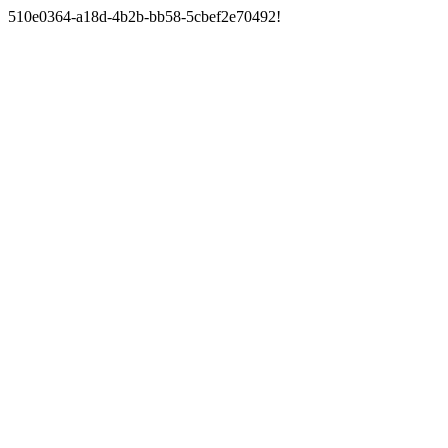
510e0364-a18d-4b2b-bb58-5cbef2e70492!